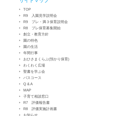
サイトマップ
TOP
R9 入園見学説明会
R9 プレ・満３保育説明会
R8 プレ保育募集開始
創立・教育方針
園の特色
園の生活
年間行事
おひさまくらぶ(預かり保育)
わくわく広場
聖書を学ぶ会
バスコース
Q & A
MAP
子育て相談窓口
R7 評価報告書
R8 評価実施計画書
お知らせ