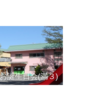
お誕生日会(満３)