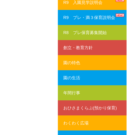
R9 入園見学説明会
R9 プレ・満３保育説明会
R8 プレ保育募集開始
創立・教育方針
園の特色
園の生活
年間行事
おひさまくらぶ(預かり保育)
わくわく広場