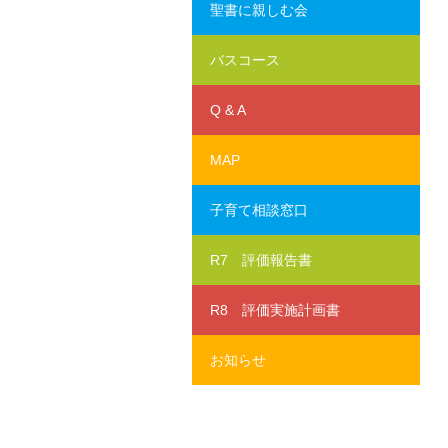
聖書に親しむ会
バスコース
Q & A
MAP
子育て相談窓口
R7 評価報告書
R8 評価実施計画書
お知らせ