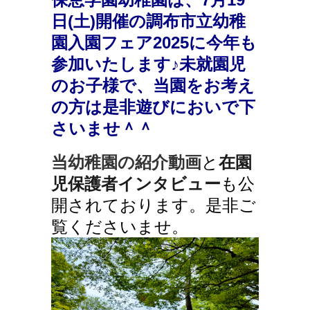
日(土)開催の調布市立幼稚
園入園フェア2025に今年も
参加いたします♪未就園児
のお子様で、当園をお考え
の方は是非遊びにおいで下
さいませ＾＾
当幼稚園の紹介動画
と
在園
児保護者インタビュー
も公
開されております。是非ご
覧くださいませ。