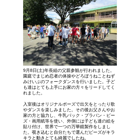
9月8日(土)年長組の父親参観が行われました。
園庭で
まじめ忍者の体操やどろぼうねことねず
みけいぶのフォークダンスを行いました。子ど
も達はとても上手にお家の方々をリードしてく
れました。
入室後はオリジナルポーズで出欠をとったり歌
やダンスを楽しみました。
その後お父さんやお
家の方と協力し、牛乳パック・プラバン・ビー
ズ・画用紙等を使い、
外側には子ども達の絵を
貼り付け、世界で一つの万華鏡製作をしまし
た。覗き込むと自分たちで選んだビーズがキラ
キラと
動きとても綺麗でしたね。