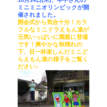
ミニミニオリンピックが開
催されました。
開会式から気合十分！
カラ
フルなミニドラえもん達が
元気いっぱいに園庭に登場
です！爽やかな秋晴れの
下、目一杯楽しんだミニど
らえもん達の様子をご覧く
ださい♪