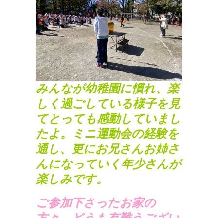
みんなが幼稚園に慣れ、楽
しく過ごしている様子を見
てとっても感動していまし
たよ。ミニ運動会の経験を
通し、更にお兄さんお姉さ
んになっていく年少さんが
楽しみです。
ご参加下さったお家の
方々、どうも有難うござい