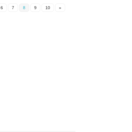
6
7
8
9
10
»