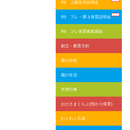
R9 入園見学説明会
R9 プレ・満３保育説明会
R8 プレ保育募集開始
創立・教育方針
園の特色
園の生活
年間行事
おひさまくらぶ(預かり保育)
わくわく広場