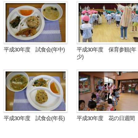
平成30年度 試食会(年中)
平成30年度 保育参観(年
少)
平成30年度 試食会(年長)
平成30年度 花の日週間