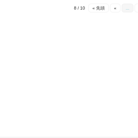
8 / 10
« 先頭
«
...