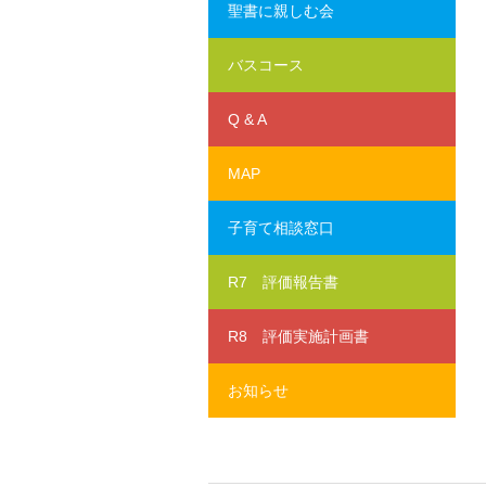
聖書に親しむ会
バスコース
Q & A
MAP
子育て相談窓口
R7 評価報告書
R8 評価実施計画書
お知らせ