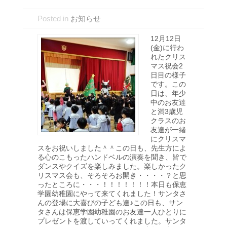
Posted in
お知らせ
12月12日
(金)に行わ
れたクリス
マス祝会2
日目の様子
です。この
日は、年少
中のお友達
と満3歳児
クラスのお
友達が一緒
にクリスマ
スをお祝いしました＾＾この日も、先生方によ
る心のこもったハンドベルの演奏を聞き、皆で
ダンスやクイズを楽しみました。楽しかったク
リスマス会も、そろそろお開き・・・・？と思
ったところに・・・！！！！！！！本日も保恵
学園幼稚園にやって来てくれました！サンタさ
んの登場に大喜びの子ども達♪この日も、サン
タさんは保恵学園幼稚園のお友達一人ひとりに
プレゼントを渡していってくれました。サンタ