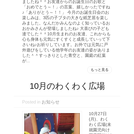
ましたね＾＾お友達からのお誕生日のお歌と
「おめでとう～！」の言葉、嬉しかったですね
♪「ありがとう～！！」 今月のお誕生日会のお
楽しみは、3匹の子ブタの大きな紙芝居を楽し
みました。なんだかみんなのよく知っているお
おかみさんが登場しましたね♪ 大喜びの子ども
達でした＾＾10月生まれのお友達、これからも
心も身体も元気にすくすくと成長していって下
さいね♪お祈りしています。お外では元気に戸
外遊びをしている他学年のお友達の姿がありま
した＾＾すっきりとした青空と、園庭の紅葉
が...
もっと見る
10月のわくわく広場
Posted in
お知らせ
10月27日
(月)、わく
わく広場(未
就園児向け