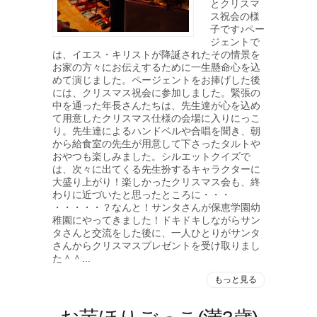
とクリスマ
ス祝会の様
子です♪ペー
ジェントで
は、イエス・キリストが降誕されたその情景を
お家の方々にお伝えするために一生懸命心を込
めて演じました。ページェントをお捧げした後
には、クリスマス祝会に参加しました。緊張の
中を通った年長さんたちは、先生達が心を込め
て用意したクリスマス仕様の会場に入りにっこ
り。先生達によるハンドベルや合唱を聞き、朝
から給食室の先生が用意して下さったタルトや
おやつも楽しみました。シルエットクイズで
は、次々に出てくる先生扮するキャラクターに
大盛り上がり！楽しかったクリスマス会も、終
わりに近づいたと思ったところに・・・
・・・・・？なんと！サンタさんが保恵学園幼
稚園にやってきました！ドキドキしながらサン
タさんと交流をした後に、一人ひとりがサンタ
さんからクリスマスプレゼントを受け取りまし
た＾＾...
もっと見る