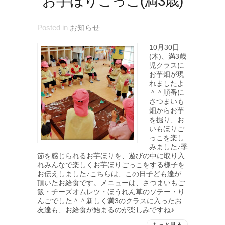
お芋ほりごっこ(満3歳)
Posted in
お知らせ
10月30日
(木)、満3歳
児クラスに
お芋畑が現
れましたよ
＾＾順番に
さつまいも
畑からお芋
を掘り、お
いもほりご
っこを楽し
みました♪季
節を感じられるお芋ほりを、遊びの中に取り入
れみんなで楽しくお芋ほりごっこをする様子を
お伝えしました♪こちらは、この日子ども達が
頂いたお給食です。メニューは、さつまいもご
飯・チーズオムレツ・ほうれん草のソテー・り
んごでした＾＾新しく満3のクラスに入ったお
友達も、お給食が始まるのが楽しみですね♪...