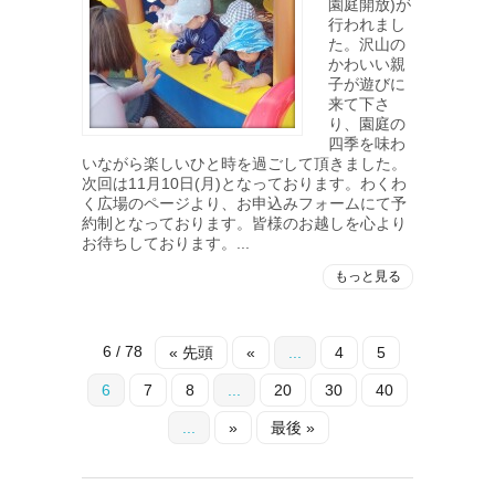
園庭開放)が
行われまし
た。沢山の
かわいい親
子が遊びに
来て下さ
り、園庭の
四季を味わ
いながら楽しいひと時を過ごして頂きました。
次回は11月10日(月)となっております。わくわ
く広場のページより、お申込みフォームにて予
約制となっております。皆様のお越しを心より
お待ちしております。...
もっと見る
6 / 78
« 先頭
«
...
4
5
6
7
8
...
20
30
40
...
»
最後 »