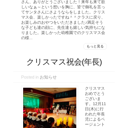
さん、ありがとうございました！来年も来て欲
しいなぁ～という想いを胸に、皆で御礼を言っ
てサンタさんにさようならをしました。クリス
マス会、楽しかったですね＾＾クラスに戻り、
お楽しみのおやつをいただきました♪満足そう
な子ども達の顔に、先生達も嬉しい気持ちにな
りました。楽しかった幼稚園でのクリスマス会
の様...
もっと見る
クリスマス祝会(年長)
Posted in
お知らせ
クリスマス
おめでとう
ございま
す。12月11
日(木)に行
われた年長
児によるペ
ージェント