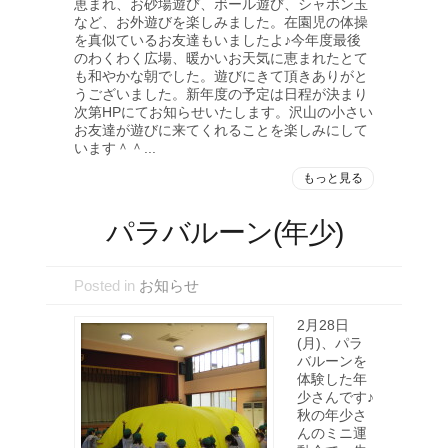
恵まれ、お砂場遊び、ボール遊び、シャボン玉
など、お外遊びを楽しみました。在園児の体操
を真似ているお友達もいましたよ♪今年度最後
のわくわく広場、暖かいお天気に恵まれたとて
も和やかな朝でした。遊びにきて頂きありがと
うございました。新年度の予定は日程が決まり
次第HPにてお知らせいたします。沢山の小さい
お友達が遊びに来てくれることを楽しみにして
います＾＾...
もっと見る
パラバルーン(年少)
Posted in
お知らせ
2月28日
(月)、パラ
バルーンを
体験した年
少さんです♪
秋の年少さ
んのミニ運