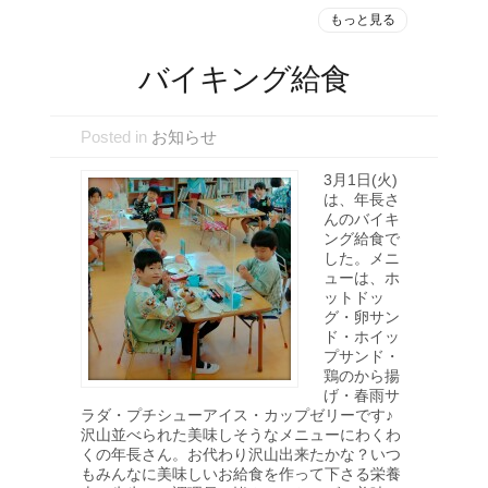
もっと見る
バイキング給食
Posted in
お知らせ
3月1日(火)
は、年長さ
んのバイキ
ング給食で
した。メニ
ューは、ホ
ットドッ
グ・卵サン
ド・ホイッ
プサンド・
鶏のから揚
げ・春雨サ
ラダ・プチシューアイス・カップゼリーです♪
沢山並べられた美味しそうなメニューにわくわ
くの年長さん。お代わり沢山出来たかな？いつ
もみんなに美味しいお給食を作って下さる栄養