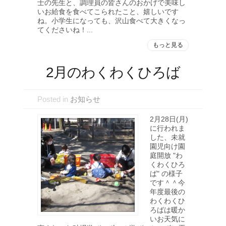
士の先生と、調理員の皆さんのおかげで美味し
いお給食を食べてこられたこと、嬉しいです
ね。小学生になっても、沢山食べて大きくなっ
てくださいね！...
もっと見る
2月のわくわくひろば
Posted in
お知らせ
2月28日(月)
に行われま
した、未就
園児向け園
庭開放 "わ
くわくひろ
ば" の様子
です＾＾今
年度最後の
わくわくひ
ろばは暖か
いお天気に