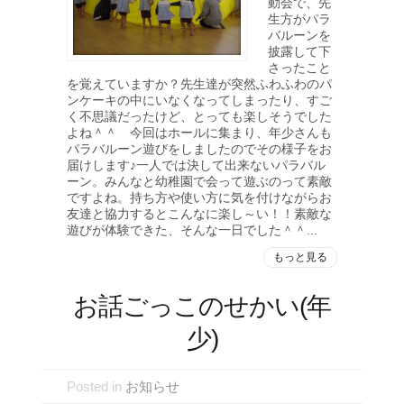
動会で、先
生方がパラ
バルーンを
披露して下
さったこと
を覚えていますか？先生達が突然ふわふわのパ
ンケーキの中にいなくなってしまったり、すご
く不思議だったけど、とっても楽しそうでした
よね＾＾ 今回はホールに集まり、年少さんも
パラバルーン遊びをしましたのでその様子をお
届けします♪一人では決して出来ないパラバル
ーン。みんなと幼稚園で会って遊ぶのって素敵
ですよね。持ち方や使い方に気を付けながらお
友達と協力するとこんなに楽し～い！！素敵な
遊びが体験できた、そんな一日でした＾＾...
もっと見る
お話ごっこのせかい(年
少)
Posted in
お知らせ