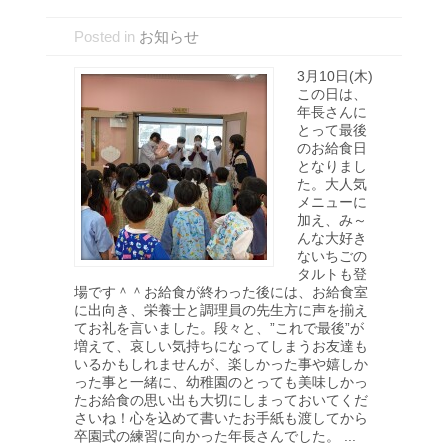
Posted in
お知らせ
3月10日(木)
この日は、
年長さんに
とって最後
のお給食日
となりまし
た。大人気
メニューに
加え、み～
んな大好き
ないちごの
タルトも登
場です＾＾お給食が終わった後には、お給食室
に出向き、栄養士と調理員の先生方に声を揃え
てお礼を言いました。段々と、”これで最後”が
増えて、哀しい気持ちになってしまうお友達も
いるかもしれませんが、楽しかった事や嬉しか
った事と一緒に、幼稚園のとっても美味しかっ
たお給食の思い出も大切にしまっておいてくだ
さいね！心を込めて書いたお手紙も渡してから
卒園式の練習に向かった年長さんでした。 ...