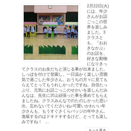
2月22日(火)
には、年少
さんがお話
ごっこの世
界を楽しみ
ました。3
クラスと
も、『おお
きなかぶ』
のお話を、
好きな動物
になりきっ
てクラスのお友だちと演じる事が出来ました。
しっぽを付けて登園し、一日温かく楽しい雰囲
気で過ごした年少さん。おうちの方々に見ても
らえてとってもうれしかったですね。自信たっ
ぷり、元気にお話ごっこのせかいを楽しんだみ
んなは、先生に沢山頑張った事を褒めてもらえ
ましたね。クラスみんなでのたのしかった思い
出、忘れないでくださいね♪可愛いかわいい年
少さんも、もうすぐさくらバッジの年中さん。
進級するのはドキドキするけど、とっても楽し
みですね！ ...
もっと見る